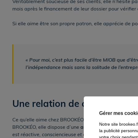
Véritablement soucieuse de ses clients, elle n’hésite pa
mois après le financement de leur dossier pour vérifier 
Si elle aime être son propre patron, elle apprécie de p
«
Pour moi, c’est plus facile d’être MIOB que d’êt
l’indépendance mais sans la solitude de l’entrep
Une relation de confiance
Gérer mes cooki
Ce qu’elle aime chez BROOKÉO ? Le
professionnalisme 
Notre site brookeo.f
BROOKÉO, elle dispose d’une
analyste dédiée
, Hélène 
la publicité person
est réactive, consciencieuse et disponible
», explique Él
votre choix pendant