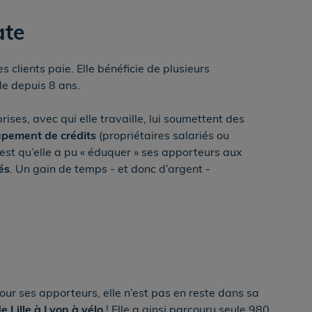
ate
 clients paie. Elle bénéficie de plusieurs
le depuis 8 ans.
rises, avec qui elle travaille, lui soumettent des
oupement de crédits
(propriétaires salariés ou
 est qu’elle a pu « éduquer » ses apporteurs aux
és
. Un gain de temps - et donc d’argent -
pour ses apporteurs, elle n’est pas en reste dans sa
e Lille à Lyon à vélo
! Elle a ainsi parcouru seule 980