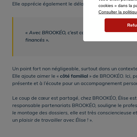
Elle apprécie également le délai de paiement des dossi
cookies » dans la pa
Consulter la politiq
Refu
« Avec BROOKÉO, c’est carré, je suis payée en te
financés ».
Un point fort non négligeable, surtout dans un context
Elle ajoute aimer le «
côté familial
» de BROOKÉO. Ici, pa
présente et à l’écoute pour un accompagnement person
Le coup de cœur est partagé, chez BROOKÉO, Élise est
responsable partenariats BROOKÉO, souligne le profess
le montage des dossiers, elle est très consciencieuse et
un plaisir de travailler avec Élise !
».