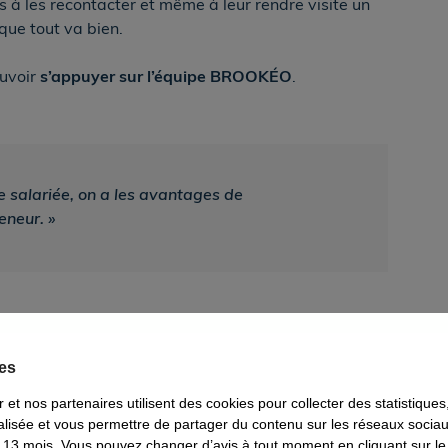
s à les recontacter et même à leur rendre visite un
que tout va bien.
ouvoir
s’appuyer sur l’équipe BROOKÉO
.
re salariée, on a les avantages de
reneur
. »
 avec BROOKÉO
es
des équipes et la relation de confiance
. Chez
r et nos partenaires utilisent des cookies pour collecter des statistique
Catoire, avec qui la relation est très fluide. «
Hélène
nalisée et vous permettre de partager du contenu sur les réseaux soci
ise.
 13 mois. Vous pouvez changer d’avis à tout moment en cliquant sur le