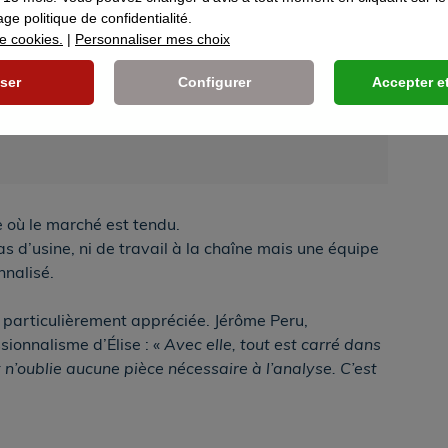
ers.
ge politique de confidentialité.
ue cookies.
|
Personnaliser mes choix
ser
Configurer
Accepter et
mps et en heure lorsque mes dossiers sont
e où le marché est tendu.
s d’usine, ni de travail à la chaîne mais une équipe
nalisé.
 particulièrement appréciée. Jérôme Peru,
ionnalisme d’Élise : «
Avec elle, tout est carré dans
 n’oublie aucune pièce nécessaire à l’analyse. C’est