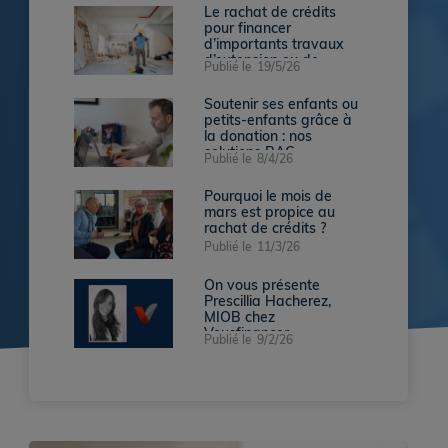
Le rachat de crédits
pour financer
d’importants travaux
d’extension ou de
Publié le
19/5/26
rénovation
Soutenir ses enfants ou
petits-enfants grâce à
la donation : nos
solutions RAC
Publié le
8/4/26
Pourquoi le mois de
mars est propice au
rachat de crédits ?
Publié le
11/3/26
On vous présente
Prescillia Hacherez,
MIOB chez
Vousfinancer
Publié le
9/2/26