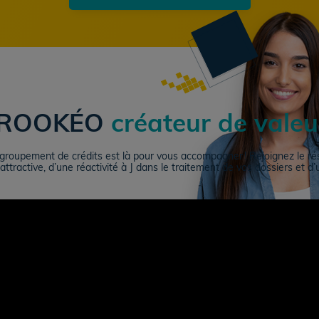
ROOKÉO
créateur de valeu
oupement de crédits est là pour vous accompagner ! Rejoignez le ré
attractive, d’une réactivité à J dans le traitement de vos dossiers et