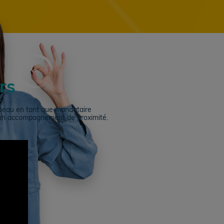
rs
seau en tant que mandataire
 d’un accompagnement de proximité.