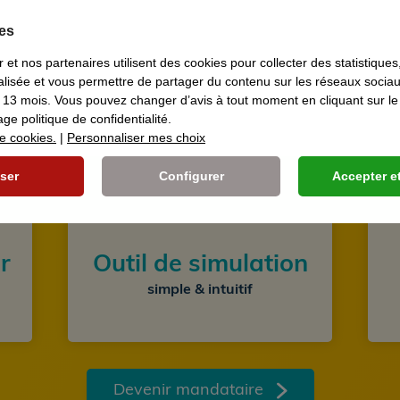
es
r et nos partenaires utilisent des cookies pour collecter des statistique
nalisée et vous permettre de partager du contenu sur les réseaux soci
 13 mois. Vous pouvez changer d’avis à tout moment en cliquant sur le
ge politique de confidentialité.
ue cookies.
|
Personnaliser mes choix
Les atouts
de notre offre
ser
Configurer
Accepter et
r
Outil de simulation
simple & intuitif
Devenir mandataire